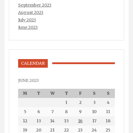
September 2023
August 2023
July 2023
June 2023
CALENDAR
JUNE 2023
M
T
W
T
F
S
S
1
2
3
4
5
6
7
8
9
10
11
12
13
14
15
16
17
18
19
20
21
22
23
24
25