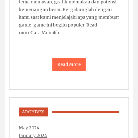
tema menawan, grafik memukau dan potensi
kemenangan besar. Bergabunglah dengan
kami saat kami menjelajahi apa yang membuat
game-game ini begitu populer. Read
moreCara Memilih
Read More
ARCHIVES
May 2024
January 2024