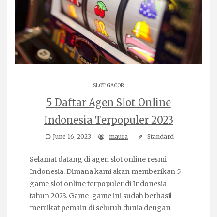
SLOT GACOR
5 Daftar Agen Slot Online
Indonesia Terpopuler 2023
June 16, 2023
maura
Standard
Selamat datang di agen slot online resmi
Indonesia. Dimana kami akan memberikan 5
game slot online terpopuler di Indonesia
tahun 2023. Game-game ini sudah berhasil
memikat pemain di seluruh dunia dengan